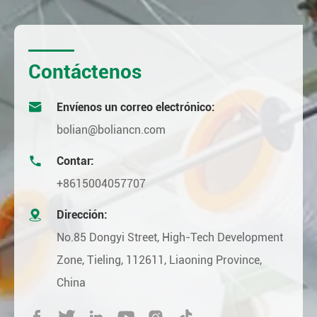
Contáctenos

Envíenos un correo electrónico:
bolian@boliancn.com

Contar:
+8615004057707

Dirección:
No.85 Dongyi Street, High-Tech Development
Zone, Tieling, 112611, Liaoning Province,
China





