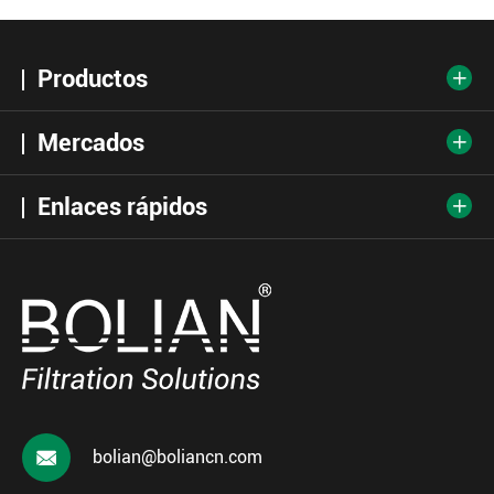
Productos

Mercados

Enlaces rápidos


bolian@boliancn.com