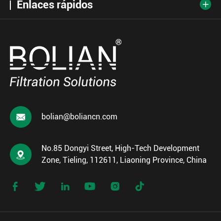
Enlaces rápidos


bolian@boliancn.com
No.85 Dongyi Street, High-Tech Development

Zone, Tieling, 112611, Liaoning Province, China





