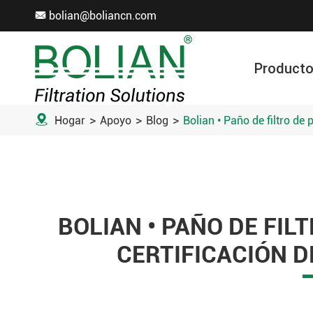
bolian@boliancn.com

Product
Accesorios de tela de filtro

Hogar
Apoyo
Blog
Bolian • Paño de filtro de
BOLIAN • PAÑO DE FIL
CERTIFICACIÓN D