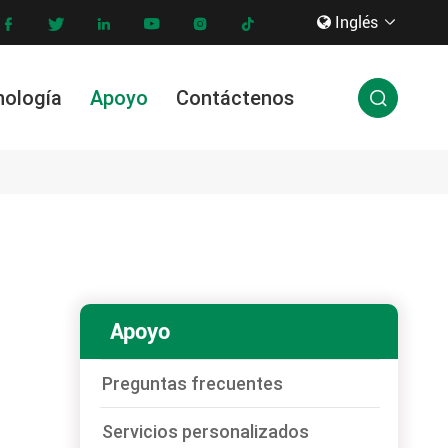
Inglés









nología
Apoyo
Contáctenos

Servicios personalizados
Apoyo
Preguntas frecuentes
Servicios personalizados